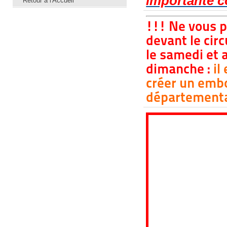
importante c
Retour à l'Accueil
!!! Ne vous 
devant le cir
le samedi et 
dimanche :
il
créer un embo
départementa